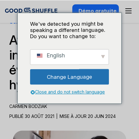
Démo gratuite
Connaissance Du Secteur
We've detected you might be
speaking a different language.
Avantages et
Do you want to change to:
inconvénients des
English
événements
Change Language
hybrides
Close and do not switch language
CARMEN BODZIAK
PUBLIÉ 30 AOÛT 2021
|
MISE À JOUR 20 JUIN 2024