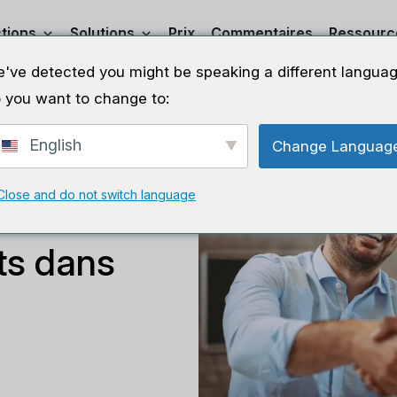
tions
Solutions
Prix
Commentaires
Ressourc
've detected you might be speaking a different languag
 you want to change to:
English
Change Languag
Close and do not switch language
devis et
ts dans