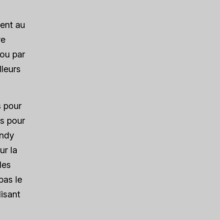
lent au
re
 ou par
lleurs
s pour
ts pour
indy
ur la
les
pas le
lisant