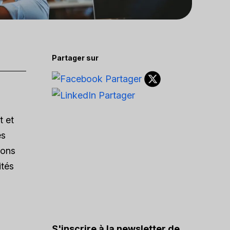
Partager sur
t et
es
çons
ités
S'inscrire à la newsletter de