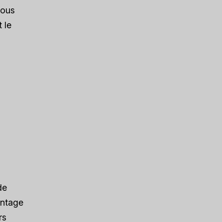
vous
 le
de
intage
rs