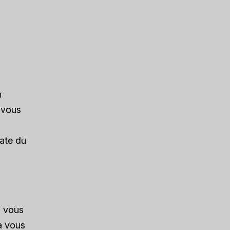
n
 vous
iate du
, vous
la vous