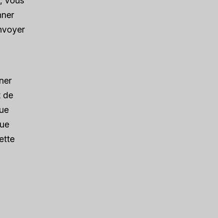
e, vous
nner
envoyer
ner
t de
que
que
ette