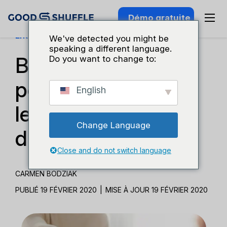
Démo gratuite
Entreprises Et Croissance
We've detected you might be
speaking a different language.
Bonnes pratiques
Do you want to change to:
pour les contrats et
English
les propositions
Change Language
d'événements
Close and do not switch language
CARMEN BODZIAK
PUBLIÉ 19 FÉVRIER 2020
|
MISE À JOUR 19 FÉVRIER 2020