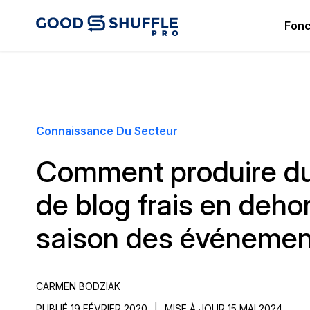
Fonc
We
Do
Connaissance Du Secteur
C
Comment produire d
de blog frais en dehor
saison des événemen
CARMEN BODZIAK
PUBLIÉ 19 FÉVRIER 2020
|
MISE À JOUR 15 MAI 2024