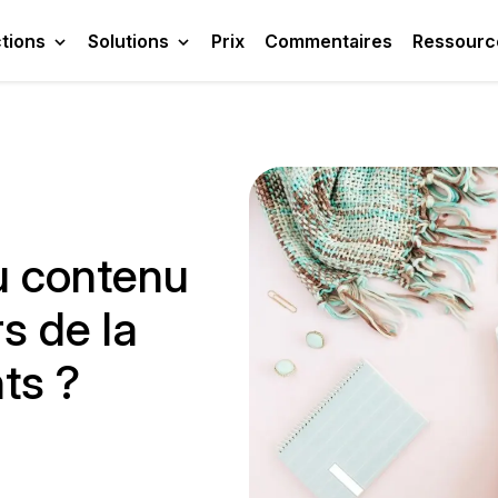
tions
Solutions
Prix
Commentaires
Ressourc
've detected you might be speaking a different languag
 you want to change to:
English
Change Languag
lose and do not switch language
u contenu
s de la
ts ?