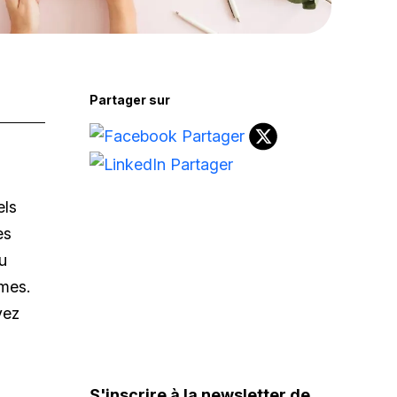
Partager sur
els
es
u
lmes.
vez
S'inscrire à la newsletter de