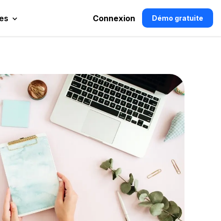
es
Connexion
Démo gratuite
e.
e