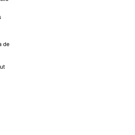
s
a de
ut