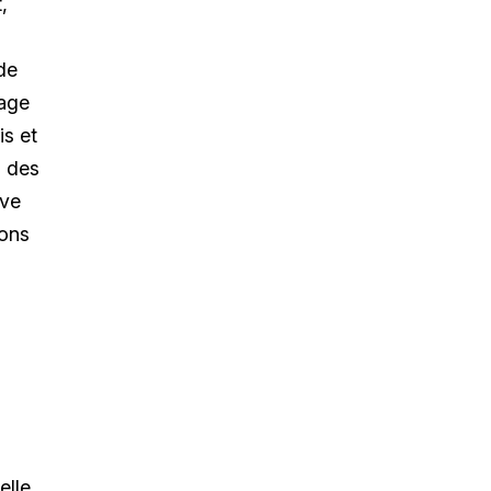
,
de
tage
s et
s des
uve
ions
elle