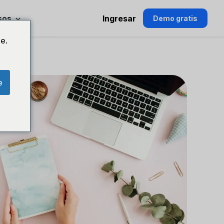
sos
Ingresar
Demo gratis
e.
e