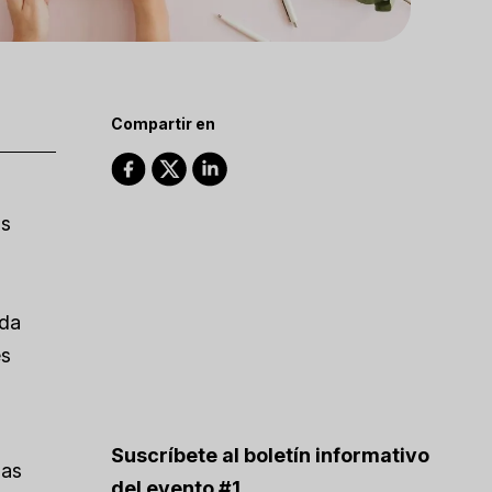
Compartir en
os
ada
es
Suscríbete al boletín informativo
das
del evento #1