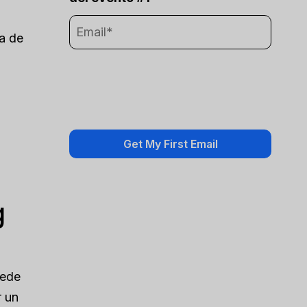
a de
g
uede
r un