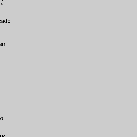
rá
ocado
an
to
Tus