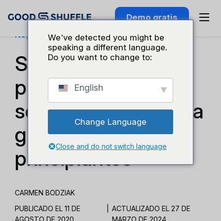
Demo gratis
Negocios Y Crecimiento
We've detected you might be
speaking a different language.
SEO para
Do you want to change to:
profesionales del
English
sector de eventos: la
Change Language
guía completa para
Close and do not switch language
principiantes
CARMEN BODZIAK
PUBLICADO EL 11 DE
|
ACTUALIZADO EL 27 DE
AGOSTO DE 2020
MARZO DE 2024