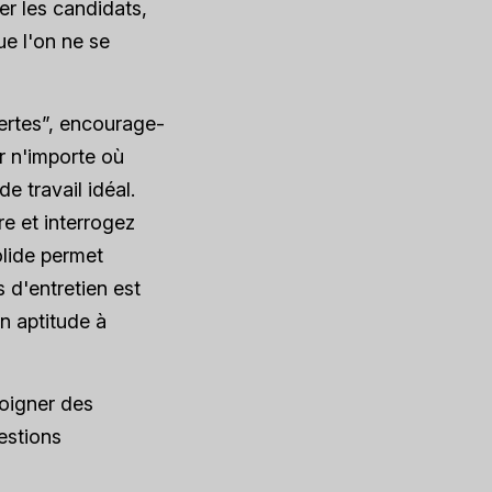
er les candidats,
ue l'on ne se
ertes”, encourage-
er n'importe où
e travail idéal.
e et interrogez
olide permet
 d'entretien est
on aptitude à
oigner des
uestions