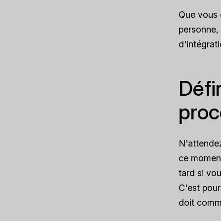
Que vous 
personne, 
d'intégrat
Défi
pro
N'attendez
ce moment-
tard si vo
C'est pourq
doit comm