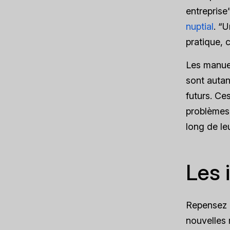
entreprise
nuptial
. “
pratique, 
Les manuel
sont autan
futurs. Ce
problèmes 
long de le
Les 
Repensez 
nouvelles 