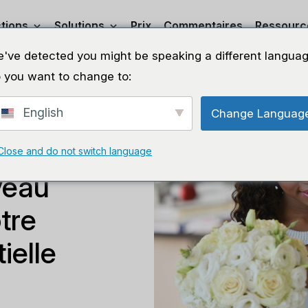
tions
Solutions
Prix
Commentaires
Ressourc
've detected you might be speaking a different languag
 you want to change to:
English
Change Languag
r
Close and do not switch language
veau
tre
ielle