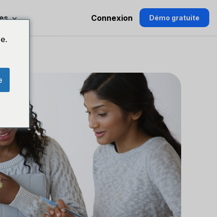
es
Connexion
Démo gratuite
e.
e