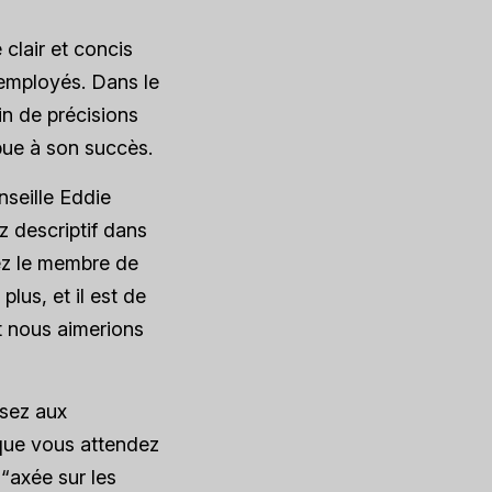
clair et concis
employés. Dans le
in de précisions
ibue à son succès.
nseille Eddie
z descriptif dans
rez le membre de
plus, et il est de
nt nous aimerions
ssez aux
e que vous attendez
“axée sur les