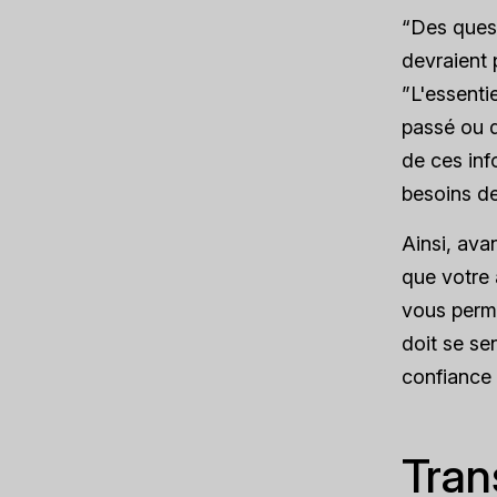
“Des quest
devraient p
”L'essenti
passé ou d
de ces inf
besoins de
Ainsi, ava
que votre 
vous perme
doit se sen
confiance e
Tran