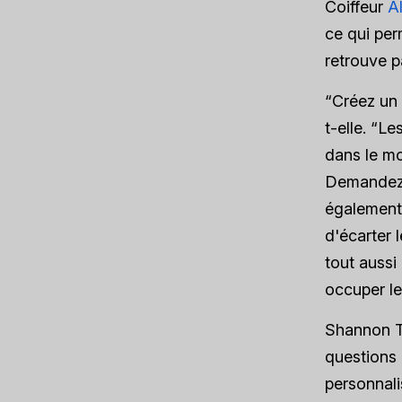
Coiffeur
A
ce qui per
retrouve p
“Créez un
t-elle. “Le
dans le mo
Demandez d
également 
d'écarter 
tout aussi
occuper le
Shannon T
questions 
personnali