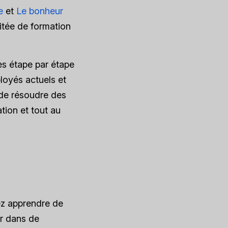
e
et
Le bonheur
itée de formation
es étape par étape
loyés actuels et
 de résoudre des
ion et tout au
ez apprendre de
er dans de