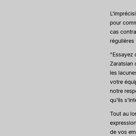
L'imprécis
pour commu
cas contra
régulières
“Essayez d
Zaratsian 
les lacune
votre équip
notre resp
qu'ils s'in
Tout au lo
expression
de vos emp