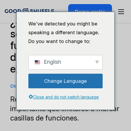
Demo gratis
¿Qué pasa con tus
We've detected you might be
solicitudes de nuevas
speaking a different language.
Do you want to change to:
funciones? Nuestro
director general lo
English
explica
Change Language
Charla tecnológica
·
15 de abril de 2025
Close and do not switch language
Resolver problemas es más
importante que limitarse a marcar
casillas de funciones.