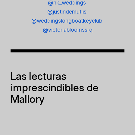
@nk_weddings
@justindemutiis
@weddingslongboatkeyclub
@victoriabloomssrq
Las lecturas
imprescindibles de
Mallory