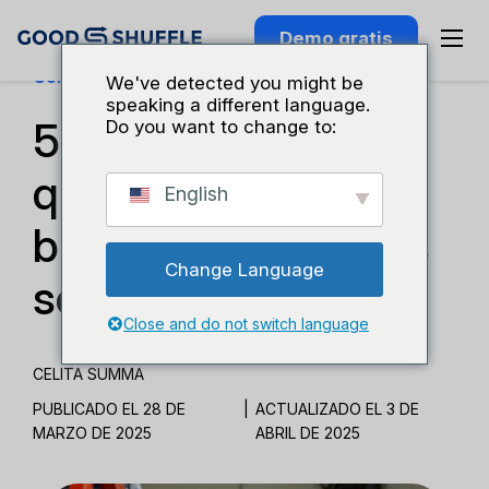
Demo gratis
Conocimiento Del Sector
We've detected you might be
speaking a different language.
5 razones por las
Do you want to change to:
que los códigos de
English
barras tradicionales
Change Language
se quedan cortos
Close and do not switch language
CELITA SUMMA
PUBLICADO EL 28 DE
|
ACTUALIZADO EL 3 DE
MARZO DE 2025
ABRIL DE 2025