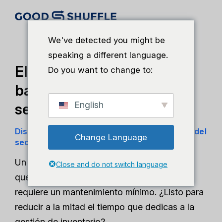
We've detected you might be
speaking a different language.
El sistema de códigos de
Do you want to change to:
barras más rápido del
English
sector
Diseñado exclusivamente para profesionales del
Change Language
sector de eventos y audiovisuales
Un procesamiento de inventario ultrarrápido
Close and do not switch language
que funciona en cualquier circunstancia y
requiere un mantenimiento mínimo. ¿Listo para
reducir a la mitad el tiempo que dedicas a la
gestión de inventario?