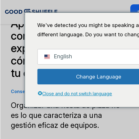
Aprovecha mis
We've detected you might be speaking 
consejos, fruto de mi
different language. Do you want to chang
experiencia, sobre
English
cómo gestionar mejor a
tu equipo
Change Language
Consejos de liderazgo
·
5 de noviembre de 2024
Close and do not switch language
Organizar una fiesta de pizza no
es lo que caracteriza a una
gestión eficaz de equipos.