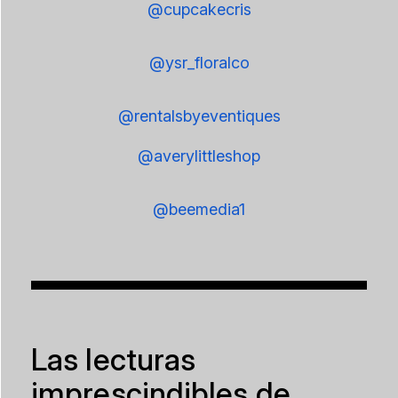
@cupcakecris
@ysr_floralco
@rentalsbyeventiques
@averylittleshop
@beemedia1
Las lecturas
imprescindibles de