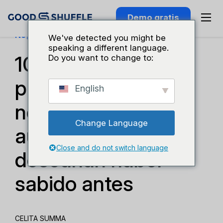
Demo gratis
Negocios Y Crecimiento
We've detected you might be
speaking a different language.
10 cosas que los
Do you want to change to:
propietarios de
English
negocios de DJ y
Change Language
audiovisuales
Close and do not switch language
desearían haber
sabido antes
CELITA SUMMA