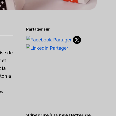
Partager sur
uise de
 et
t la
cton a
es
S'inscrire à la newsletter de