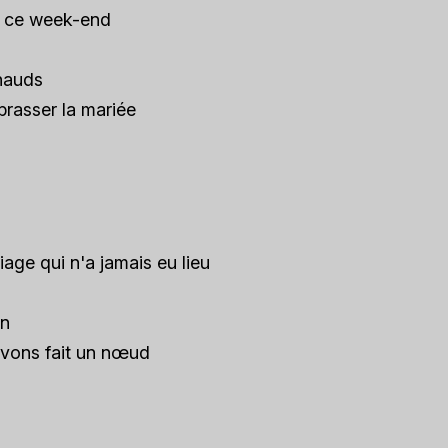
x ce week-end
hauds
asser la mariée
age qui n'a jamais eu lieu
on
vons fait un nœud