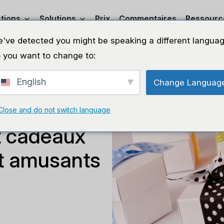
tions
Solutions
Prix
Commentaires
Ressourc
've detected you might be speaking a different languag
 you want to change to:
English
Change Languag
Close and do not switch language
t cadeaux
et amusants