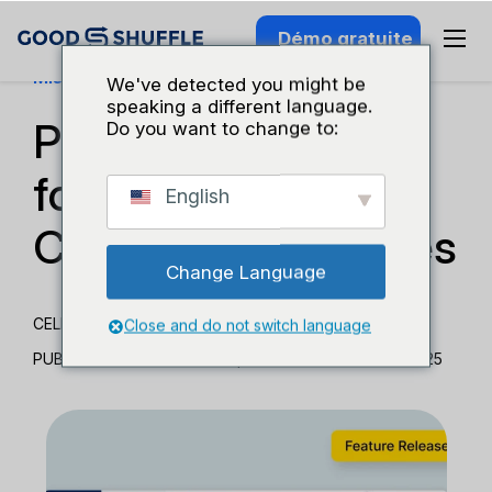
Démo gratuite
Mises À Jour Des Fonctionnalités
We've detected you might be
speaking a different language.
Pleins feux sur les
Do you want to change to:
fonctionnalités :
English
Centre de messages
Change Language
CELITA SUMMA
Close and do not switch language
PUBLIÉ 19 DÉCEMBRE 2022
|
MISE À JOUR 2 AVRIL 2025