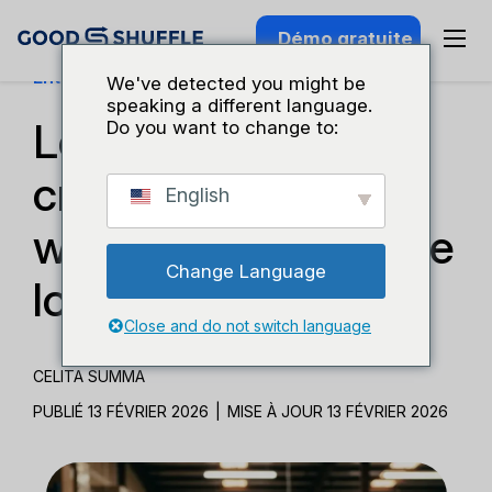
Démo gratuite
Entreprises Et Croissance
We've detected you might be
speaking a different language.
Les risques liés à la
Do you want to change to:
création d'un site
English
web à l'aide de votre
Change Language
logiciel de location
Close and do not switch language
CELITA SUMMA
PUBLIÉ 13 FÉVRIER 2026
|
MISE À JOUR 13 FÉVRIER 2026