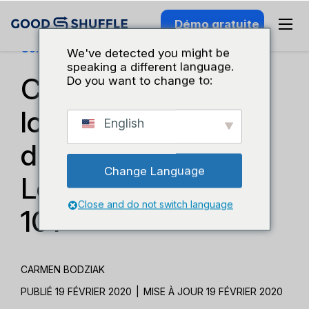
Démo gratuite
Connaissance Du Secteur
We've detected you might be
speaking a different language.
Conseils pour la
Do you want to change to:
location
English
d'événements :
Change Language
Location de tables
Close and do not switch language
101
CARMEN BODZIAK
PUBLIÉ 19 FÉVRIER 2020
|
MISE À JOUR 19 FÉVRIER 2020