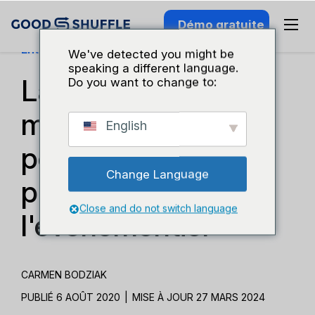
Démo gratuite
Entreprises Et Croissance
We've detected you might be
speaking a different language.
La liste de contrôle
Do you want to change to:
mensuelle ultime
English
pour les
Change Language
professionnels de
Close and do not switch language
l'événementiel
CARMEN BODZIAK
PUBLIÉ 6 AOÛT 2020
|
MISE À JOUR 27 MARS 2024