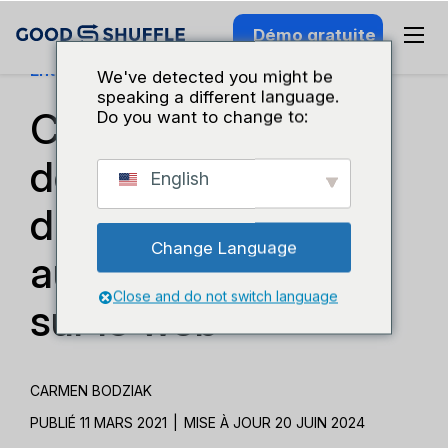
Démo gratuite
Entreprises Et Croissance
We've detected you might be
speaking a different language.
Comment tirer parti
Do you want to change to:
de vos photos
English
d'événements pour
Change Language
augmenter le trafic
Close and do not switch language
sur le web
CARMEN BODZIAK
PUBLIÉ 11 MARS 2021
|
MISE À JOUR 20 JUIN 2024