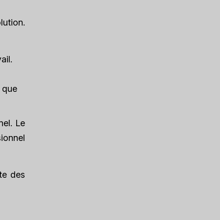
lution.
il.
s que
nel. Le
sionnel
te des