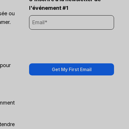
l'événement #1
ssée ou
amer.
 pour
omment
étendre