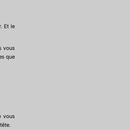
. Et le
s vous
les que
ue vous
tête.