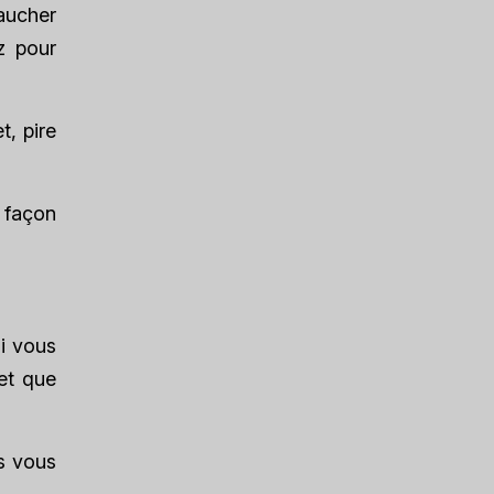
baucher
z pour
t, pire
 façon
ui vous
 et que
s vous