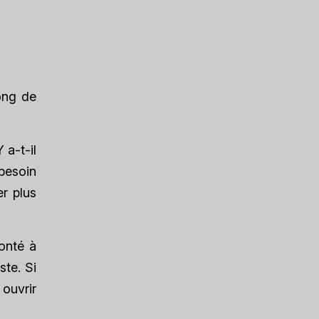
ong de
 a-t-il
besoin
r plus
onté à
ste. Si
ouvrir