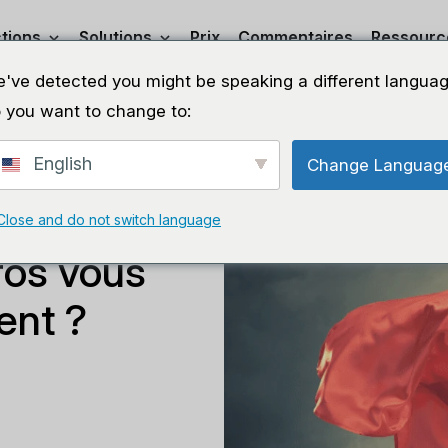
tions
Solutions
Prix
Commentaires
Ressourc
've detected you might be speaking a different languag
 you want to change to:
English
Change Languag
Close and do not switch language
ros vous
ent ?