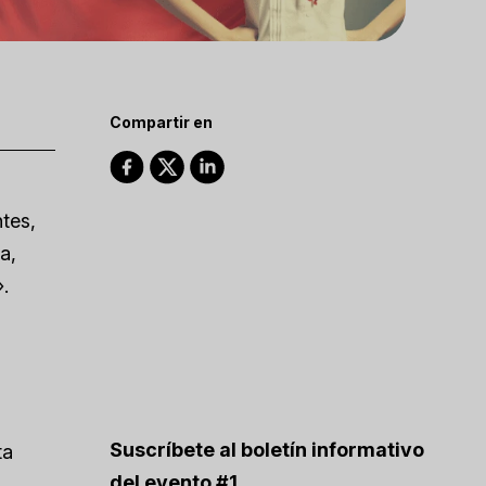
Compartir en
tes,
a,
.
Suscríbete al boletín informativo
ta
del evento #1