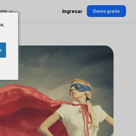
sos
Ingresar
Demo gratis
e.
e