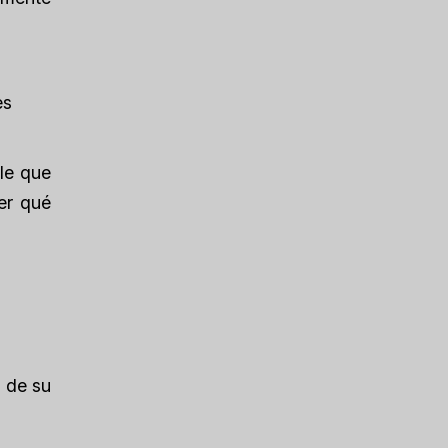
es
ble que
er qué
 de su