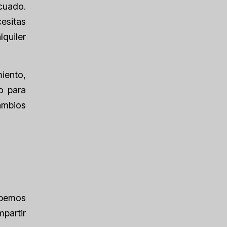
ecuado.
esitas
quiler
iento,
o para
ambios
abemos
partir