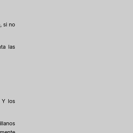
, si no
ta las
 Y los
llanos
lmente