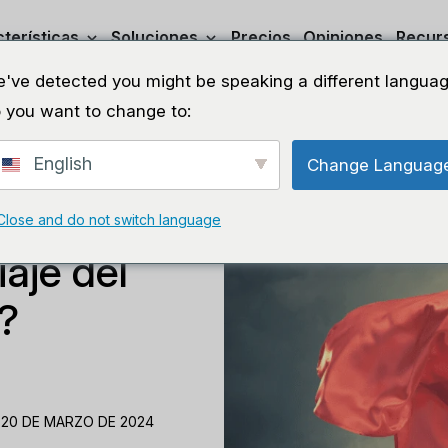
terísticas
Soluciones
Precios
Opiniones
Recur
've detected you might be speaking a different languag
 you want to change to:
English
Change Languag
Close and do not switch language
iaje del
?
 20 DE MARZO DE 2024