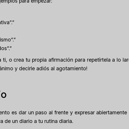
jemplos para empezar:
tiva”.”
ismo”.”
os”.”
i, o crea tu propia afirmación para repetírtela a lo la
 ánimo y decirle adiós al agotamiento!
io
ento es dar un paso al frente y expresar abiertamente
 de un diario a tu rutina diaria.