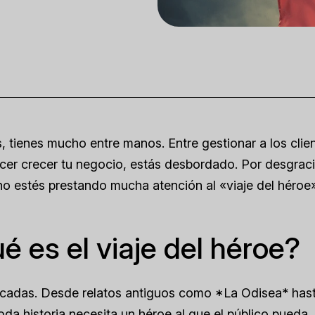
 tienes mucho entre manos. Entre gestionar a los clien
cer crecer tu negocio, estás desbordado. Por desgraci
no estés prestando mucha atención al «viaje del héroe»
 es el viaje del héroe?
décadas. Desde relatos antiguos como *La Odisea* has
da historia necesita un héroe al que el público pueda