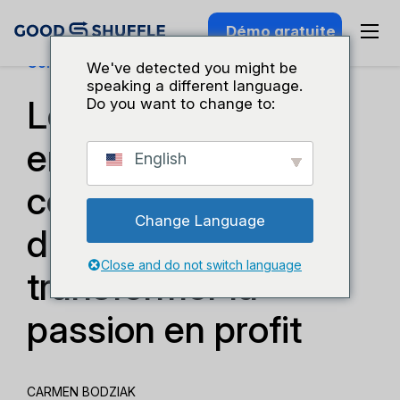
Démo gratuite
Connaissance Du Secteur
We've detected you might be
speaking a different language.
Le secret de cette
Do you want to change to:
entreprise de
English
conception
Change Language
d'événements pour
Close and do not switch language
transformer la
passion en profit
CARMEN BODZIAK