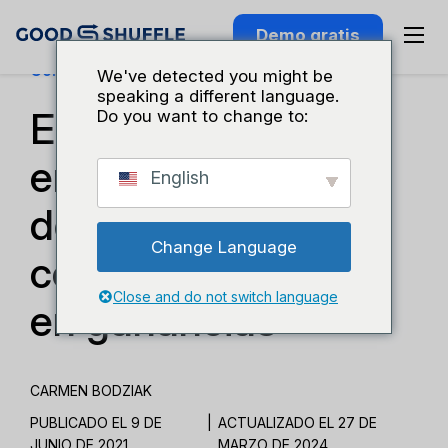
Demo gratis
Conocimiento Del Sector
We've detected you might be
speaking a different language.
El secreto de esta
Do you want to change to:
empresa de diseño
English
de eventos para
Change Language
convertir la pasión
Close and do not switch language
en ganancias
CARMEN BODZIAK
PUBLICADO EL 9 DE
|
ACTUALIZADO EL 27 DE
JUNIO DE 2021
MARZO DE 2024