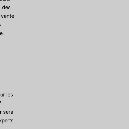
, des
a vente
s
e.
ur les
”
r sera
xperts.