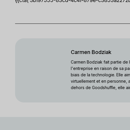
{{cta(‘3b197555-83cd-4c4f-879e-c3853a2272b7′,
Carmen Bodziak
Carmen Bodziak fait partie de
l'entreprise en raison de sa pa
biais de la technologie. Elle a
virtuellement et en personne, a
dehors de Goodshuffle, elle ai