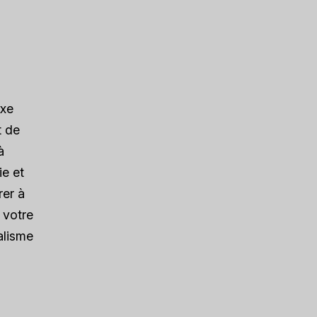
a
uxe
t de
à
ie et
rer à
 votre
alisme