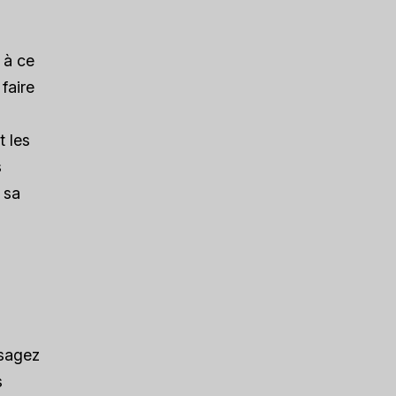
 à ce
faire
t les
s
 sa
isagez
s