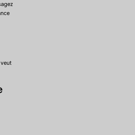
isagez
ance
 veut
e