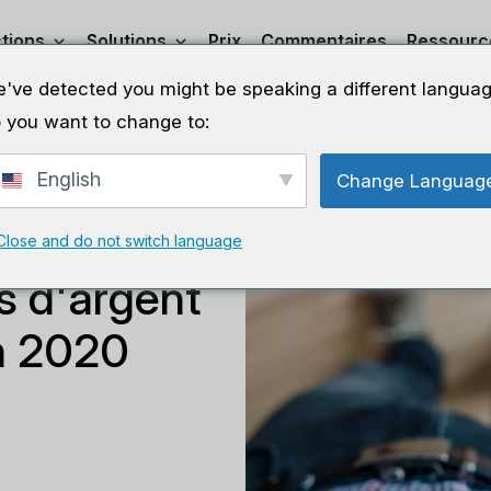
tions
Solutions
Prix
Commentaires
Ressourc
've detected you might be speaking a different languag
 you want to change to:
English
Change Languag
Close and do not switch language
 d'argent
n 2020