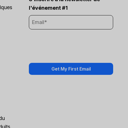
elques
l'événement #1
 du
duits