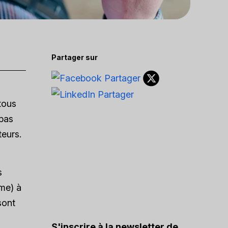
Partager sur
tous
 pas
teurs.
s
ême) à
sont
S'inscrire à la newsletter de