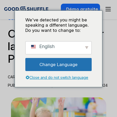
Démo gratuite
Connaissance Du Secteur
We've detected you might be
speaking a different language.
Conseils pour éviter
Do you want to change to:
la pression de
English
Parent Pinterest
Change Language
CARMEN BODZIAK
Close and do not switch language
PUBLIÉ 19 FÉVRIER 2020
|
MISE À JOUR 23 FÉVRIER 2024