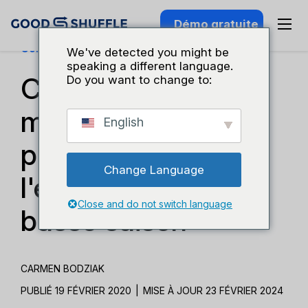
Démo gratuite
Connaissance Du Secteur
We've detected you might be
speaking a different language.
Conseils de
Do you want to change to:
marketing pour les
English
professionnels de
Change Language
l'événementiel en
Close and do not switch language
basse saison
CARMEN BODZIAK
PUBLIÉ 19 FÉVRIER 2020
|
MISE À JOUR 23 FÉVRIER 2024