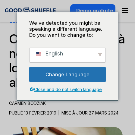
Démo gratuite
Connaissance Du Secteur
We've detected you might be
speaking a different language.
Comment remettre à
Do you want to change to:
neuf des biens de
English
location sans les
Change Language
abîmer ?
Close and do not switch language
CARMEN BODZIAK
PUBLIÉ 13 FÉVRIER 2019
|
MISE À JOUR 27 MARS 2024