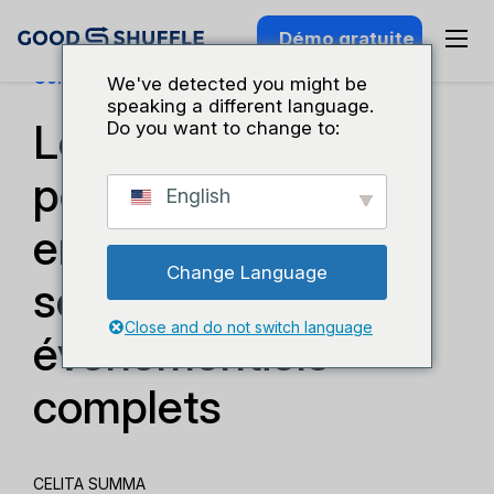
Démo gratuite
Connaissance Du Secteur
We've detected you might be
speaking a different language.
Le manuel du pro
Do you want to change to:
pour gérer une
English
entreprise de
Change Language
services
Close and do not switch language
événementiels
complets
CELITA SUMMA