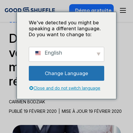
Démo gratuite
Connaissance Du Secteur
We've detected you might be
speaking a different language.
De combien de
Do you want to change to:
vendeurs de
English
mariage ai-je
Change Language
réellement besoin ?
Close and do not switch language
CARMEN BODZIAK
PUBLIÉ 19 FÉVRIER 2020
|
MISE À JOUR 19 FÉVRIER 2020