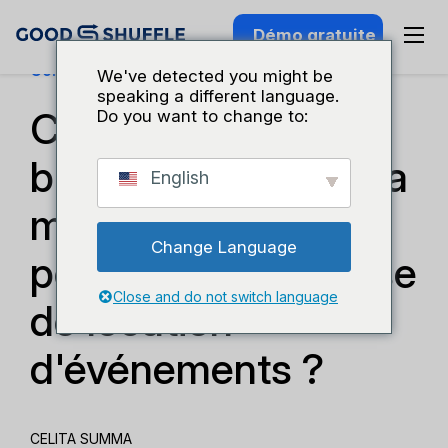
Démo gratuite
Connaissance Du Secteur
We've detected you might be
speaking a different language.
Code QR ou code-
Do you want to change to:
barres : Quelle est la
English
meilleure solution
Change Language
pour votre entreprise
Close and do not switch language
de location
d'événements ?
CELITA SUMMA