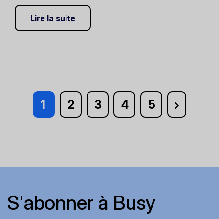
Lire la suite
1
2
3
4
5
S'abonner à Busy