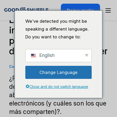
Demo gratis
Los tres boletines
We've detected you might be
informativos que todo
speaking a different language.
Do you want to change to:
profesional del sector
de los eventos debe leer
English
Consejos empresariales
·
14 de julio de 2025
Change Language
¿Por qué miles de profesionales
del sector de los eventos siguen
Close and do not switch language
abriendo estos correos
electrónicos (y cuáles son los que
más comparten)?.