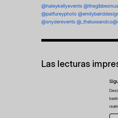
@haleykellyevents
@thegibbesmu
@patfureyphoto
@emilybairddesig
@snyderevents
@_theluxeandco
@c
Las lecturas impre
Síg
Desd
bast
real