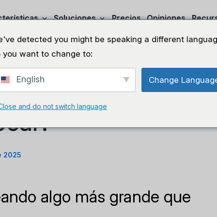
terísticas
Soluciones
Precios
Opiniones
Recur
've detected you might be speaking a different languag
 you want to change to:
English
Change Languag
os ayudar a tu
Compa
Close and do not switch language
ocal?
e 2025
eando algo más grande que