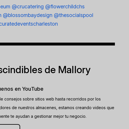
seum
@crucatering
@flowerchildchs
n
@blossombaydesign
@thesocialspool
uratedeventscharleston
scindibles de Mallory
uenos en YouTube
e consejos sobre sitios web hasta recorridos por los
idores de nuestros almacenes, estamos creando videos que
mente te ayudan a gestionar mejor tu negocio.