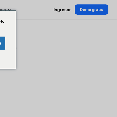
sos
Ingresar
Demo gratis
e.
e
rtir en