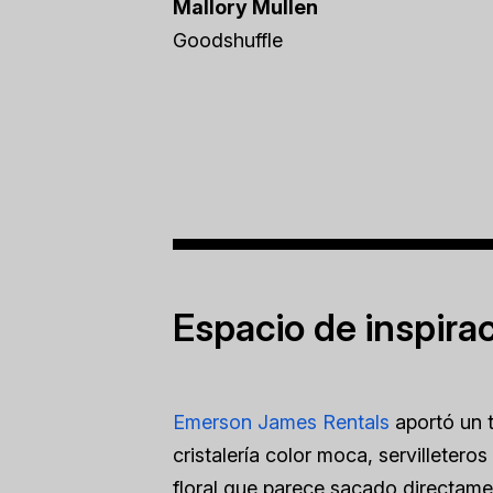
Mallory Mullen
Goodshuffle
Espacio de inspira
Emerson James Rentals
aportó un 
cristalería color moca, servillete
floral que parece sacado directame