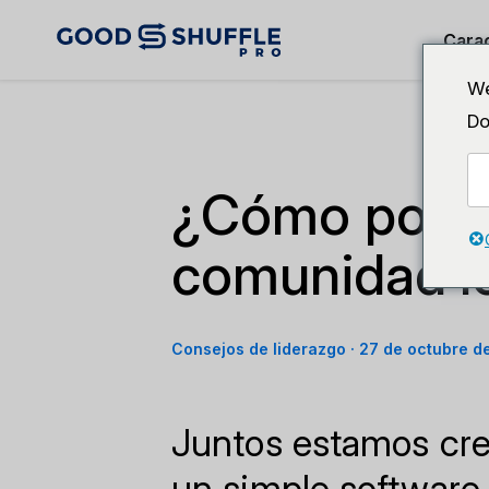
Carac
We
Do
¿Cómo podem
comunidad l
Consejos de liderazgo
·
27 de octubre d
Juntos estamos cr
un simple software.