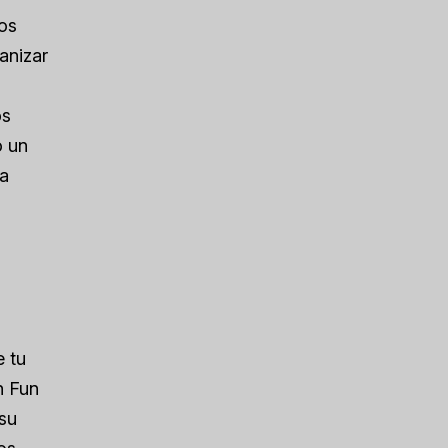
nos
anizar
os
o un
 a
e tu
n Fun
 su