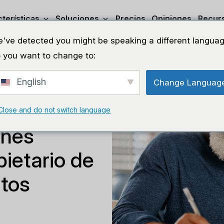
terísticas
Soluciones
Precios
Opiniones
Recur
've detected you might be speaking a different languag
 you want to change to:
English
Change Languag
os para
Close and do not switch language
ones
ietario de
tos