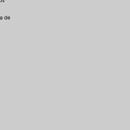
os
da de