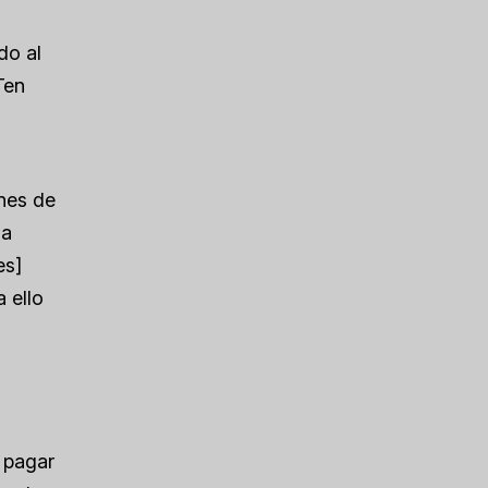
do al
Ten
ines de
la
es]
 ello
 pagar