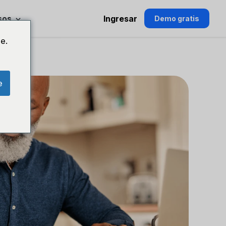
sos
Ingresar
Demo gratis
e.
e