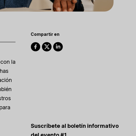
Compartir en
 con la
 has
ación
mbién
stros
 para
Suscríbete al boletín informativo
del evento #1