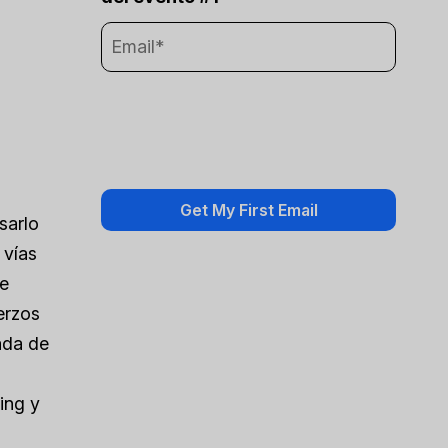
sarlo
 vías
de
erzos
rada de
ing y