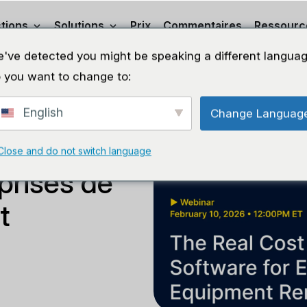
tions
Solutions
Prix
Commentaires
Ressourc
've detected you might be speaking a different languag
 you want to change to:
English
Change Languag
uvais
Close and do not switch language
eprises de
t