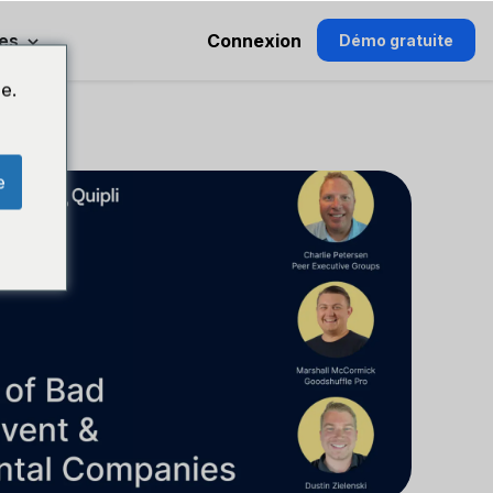
es
Connexion
Démo gratuite
e.
e