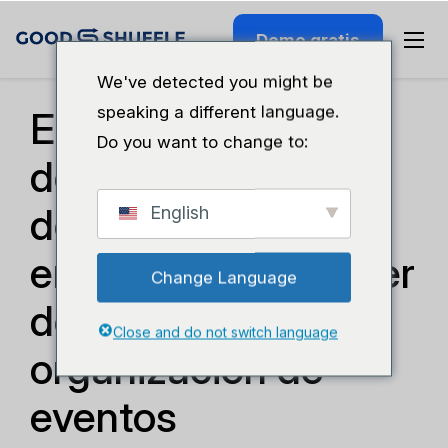
Demo gratis
Seminario Web Anterior
We've detected you might be
speaking a different language.
El verdadero costo
Do you want to change to:
de un software
deficiente para las
English
empresas de alquiler
Change Language
de equipos y
Close and do not switch language
organización de
eventos