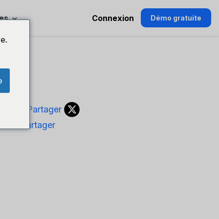
es
Connexion
Démo gratuite
e.
e
ger sur