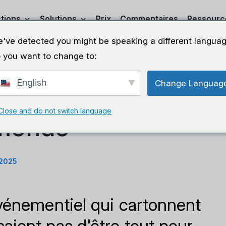
tions
Solutions
Prix
Commentaires
Ressourc
've detected you might be speaking a different languag
 you want to change to:
English
Change Languag
ayer d'être tout
Parta
Close and do not switch language
 monde
 2025
événementiel qui cartonnent
ient pas d'être tout pour