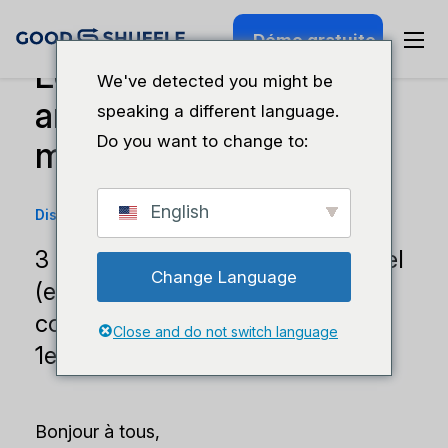
Démo gratuite
Le début de la nouvelle
We've detected you might be
année à ne pas
speaking a different language.
Do you want to change to:
manquer
English
Discussions techniques
·
10 novembre 2025
3 phases pour changer de logiciel
Change Language
(et pourquoi vous devriez
commencer maintenant, pas le
Close and do not switch language
1er janvier).
Bonjour à tous,