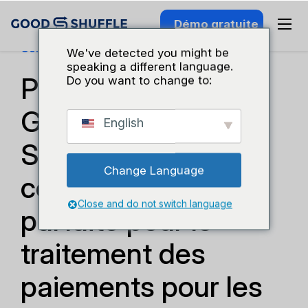
Démo gratuite
Conseils Technologiques
We've detected you might be
speaking a different language.
Pourquoi
Do you want to change to:
Goodshuffle Pro +
English
Stripe sont la
Change Language
combinaison
Close and do not switch language
parfaite pour le
traitement des
paiements pour les