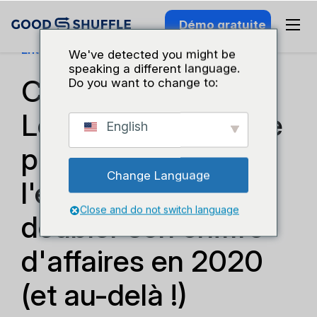
Démo gratuite
Entreprises Et Croissance
We've detected you might be
speaking a different language.
Comment Capital
Do you want to change to:
Loans a permis à ce
English
professionnel de
Change Language
l'événementiel de
Close and do not switch language
doubler son chiffre
d'affaires en 2020
(et au-delà !)