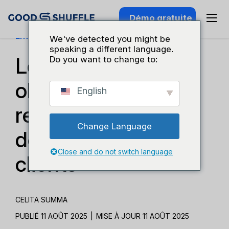
Démo gratuite
Entreprises Et Croissance
We've detected you might be
speaking a different language.
Le secret pour
Do you want to change to:
obtenir plus de
English
recommandations
Change Language
de la part de vos
Close and do not switch language
clients
CELITA SUMMA
PUBLIÉ 11 AOÛT 2025
|
MISE À JOUR 11 AOÛT 2025