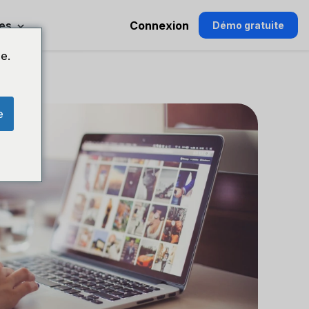
es
Connexion
Démo gratuite
e.
e