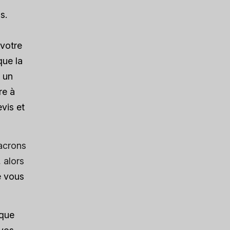
s.
 votre
que la
 un
re à
evis et
acrons
 alors
e vous
 que