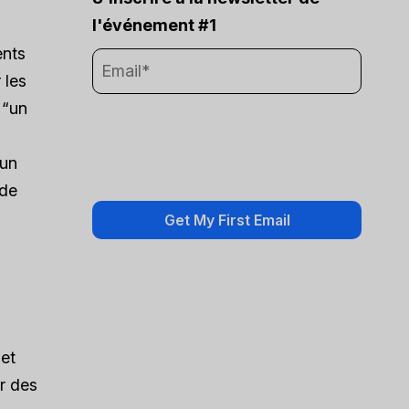
l'événement #1
ents
 les
 “un
 un
 de
 et
er des