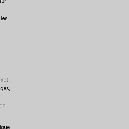
sur
 les
rmet
ages,
ion
tique