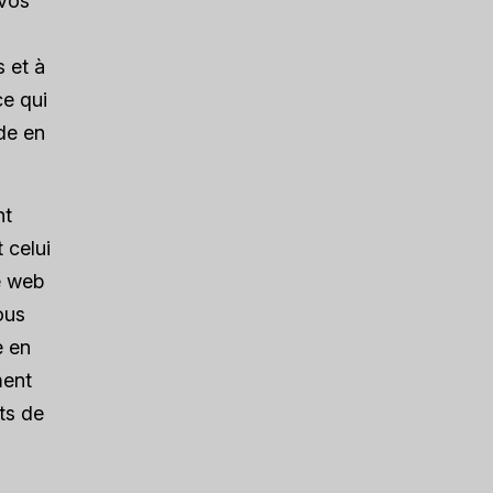
 vos
 et à
ce qui
de en
nt
 celui
te web
ous
e en
ment
its de