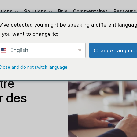
tions
Solutions
Prix
Commentaires
Ressourc
've detected you might be speaking a different languag
 you want to change to:
English
Change Languag
n de notre
Close and do not switch language
tre
r des