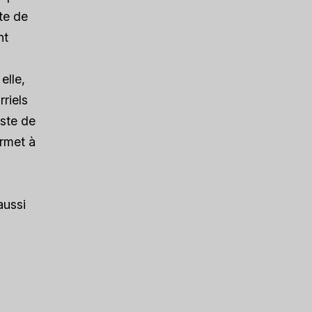
ste de
nt
elle,
rriels
iste de
ermet à
aussi