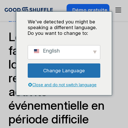
Démo gratuite
Entreprises Et Croissance
We've detected you might be
speaking a different language.
Les 4 principales
Do you want to change to:
façons dont les
English
logiciels peuvent
Change Language
renforcer votre
Close and do not switch language
activité
événementielle en
période difficile