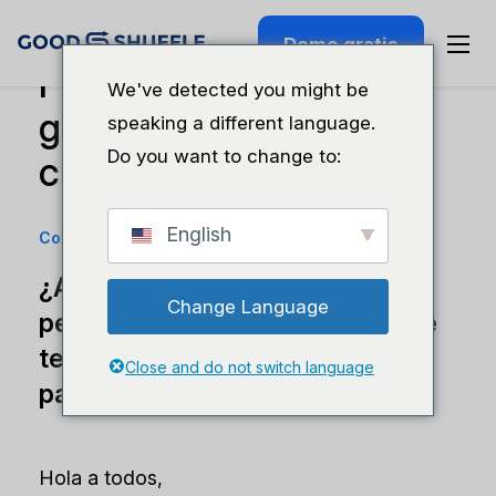
Demo gratis
Por qué conviene
We've detected you might be
guardar las tarjetas de
speaking a different language.
Do you want to change to:
crédito en el sistema
English
Consejos empresariales
·
30 de julio de 2024
¿Alguna vez has tenido que
Change Language
perseguir a los clientes para que
te paguen los daños? Esto es
Close and do not switch language
para ti.
Hola a todos,