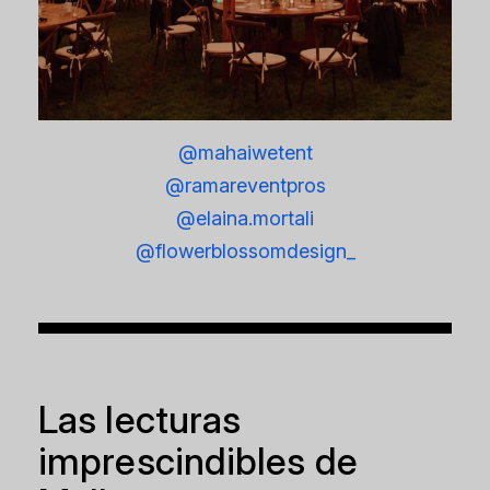
@mahaiwetent
@ramareventpros
@elaina.mortali
@flowerblossomdesign_
Las lecturas
imprescindibles de