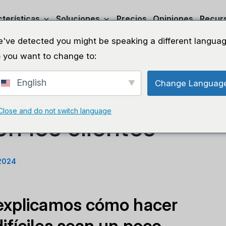
terísticas
Soluciones
Precios
Opiniones
Recur
've detected you might be speaking a different languag
 you want to change to:
English
Change Languag
cer límites
Compa
Close and do not switch language
n los clientes
 2024
 explicamos cómo hacer
ifíciles sean un poco