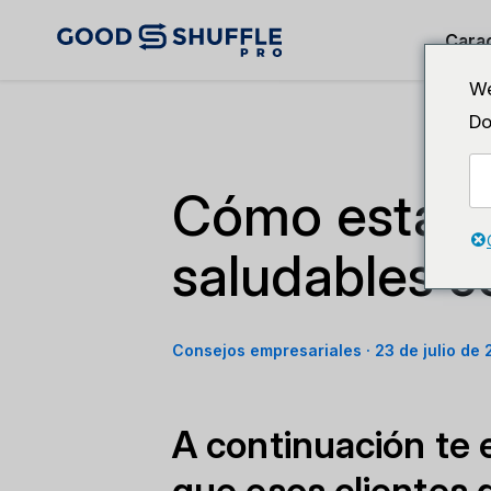
Carac
We
Do
Cómo estable
saludables co
Consejos empresariales
·
23 de julio de
A continuación te
que esos clientes d