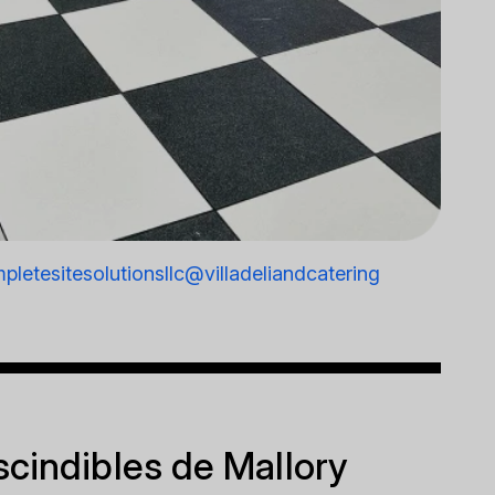
letesitesolutionsllc
@villadeliandcatering
scindibles de Mallory