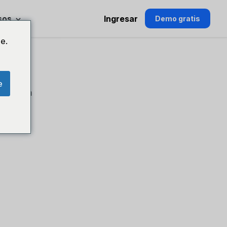
sos
Ingresar
Demo gratis
e.
e
rtir en