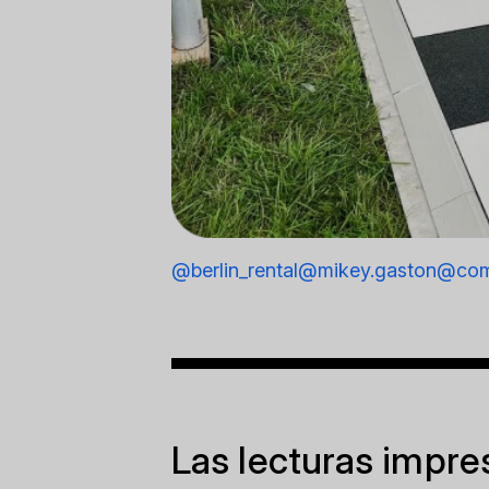
@berlin_rental
@mikey.gaston
@comp
Las lecturas impre