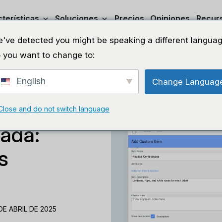
terísticas
Soluciones
Precios
Opiniones
Recur
've detected you might be speaking a different languag
 you want to change to:
English
Change Languag
Close and do not switch language
cada:
s
DE ABRIL DE 2025