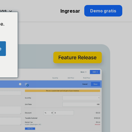
sos
Ingresar
Demo gratis
e.
e