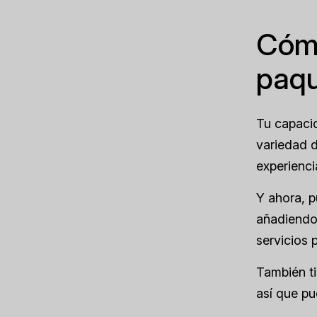
Cómo
paqu
Tu capacid
variedad d
experienci
Y ahora, p
añadiendo 
servicios 
También ti
así que pu