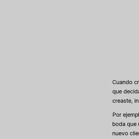
Cuando cr
que decida
creaste, i
Por ejempl
boda que u
nuevo clie