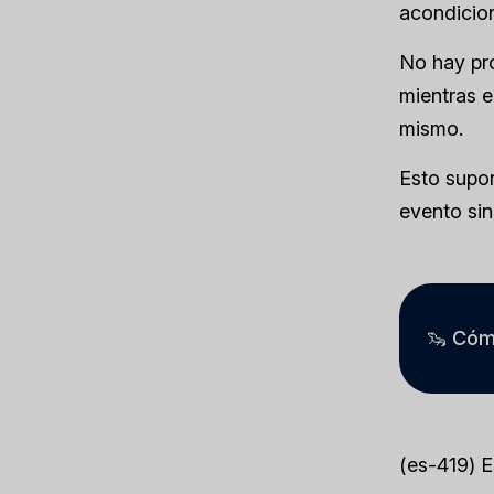
acondicio
No hay pro
mientras e
mismo.
Esto supon
evento sin
🦦 Cóm
(es-419) 