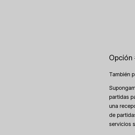
Opción 
También pu
Supongamo
partidas p
una recepc
de partida
servicios 