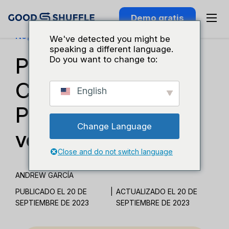
Demo gratis
Negocios Y Crecimiento
We've detected you might be
speaking a different language.
Podcast de Render:
Do you want to change to:
Cómo Goodshuffle
English
Pro potencia las
Change Language
ventas de eventos
Close and do not switch language
ANDREW GARCÍA
PUBLICADO EL 20 DE
|
ACTUALIZADO EL 20 DE
SEPTIEMBRE DE 2023
SEPTIEMBRE DE 2023