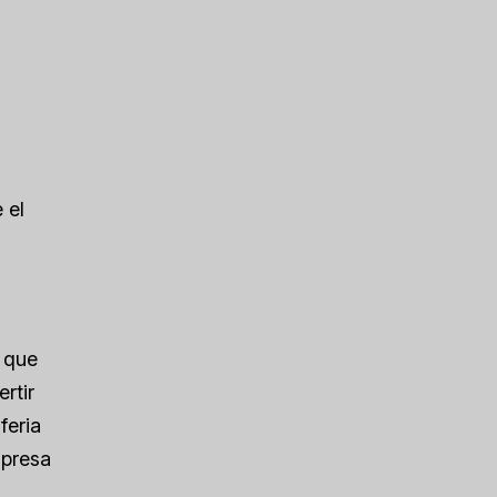
 el
 que
rtir
feria
mpresa