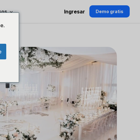
sos
Ingresar
Demo gratis
e.
e