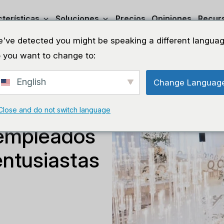
terísticas
Soluciones
Precios
Opiniones
Recur
've detected you might be speaking a different languag
 you want to change to:
English
Change Languag
arca y tú:
Close and do not switch language
 empleados
entusiastas