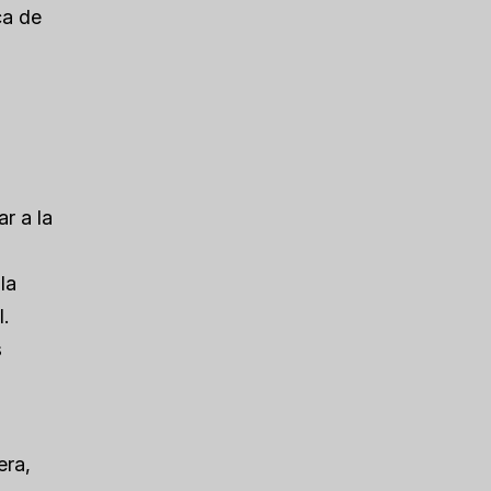
ca de
r a la
la
.
s
a
era,