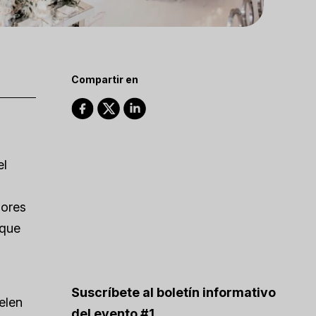
Compartir en
el
dores
 que
Suscríbete al boletín informativo
elen
del evento #1