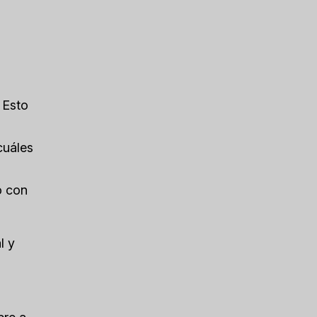
 Esto
cuáles
o con
l y