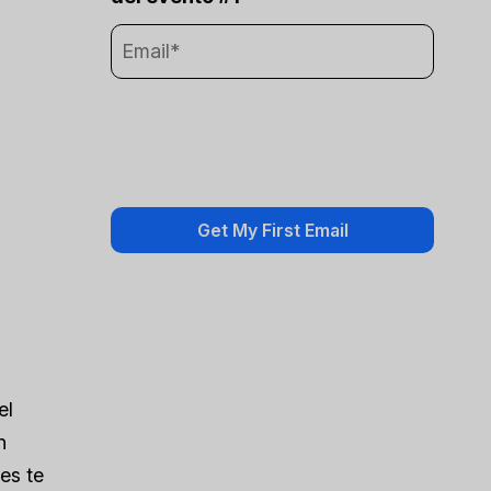
el
n
es te