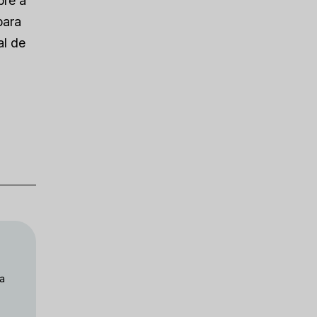
bre a
para
al de
 a