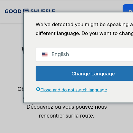
D
We've detected you might be speaking a
different language. Do you want to chang
Webinaires et
English
événements
Change Language
Obtenez les derniers conseils et astuces
Close and do not switch language
des experts de l'événementiel - plus
Découvrez où vous pouvez nous
rencontrer sur la route.