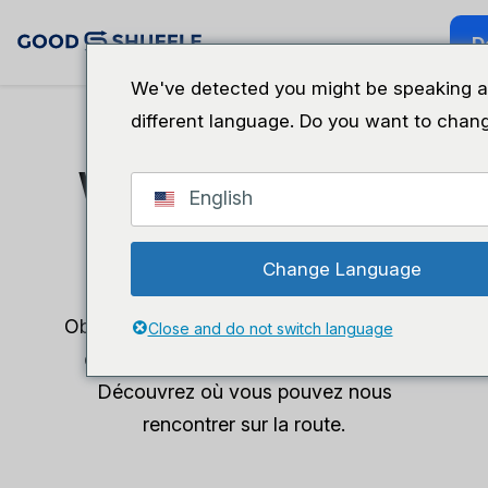
D
We've detected you might be speaking a
different language. Do you want to chang
Webinaires et
English
événements
Change Language
Obtenez les derniers conseils et astuces
Close and do not switch language
des experts de l'événementiel - plus
Découvrez où vous pouvez nous
rencontrer sur la route.