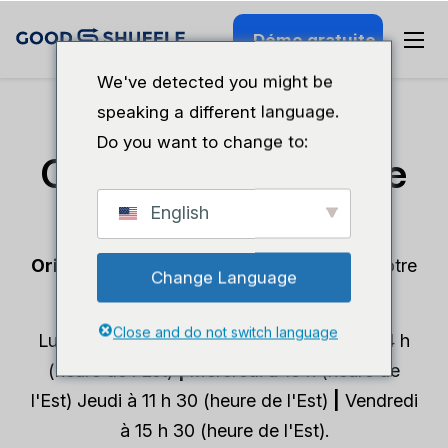
Démo gratuite
We've detected you might be
speaking a different language.
Do you want to change to:
Guide de démarrage
English
Cliquez ci-dessous pour planifier un
Orientation des nouveaux clients
avec notre
Change Language
équipe — nous les organisons tous les :
Close and do not switch language
Lundi à 12 h 30 (heure de l'Est)
|
Mardi à 14 h
(heure de l'Est)
|
Mercredi à 16 h (heure de
l'Est) Jeudi à 11 h 30 (heure de l'Est)
|
Vendredi
à 15 h 30 (heure de l'Est).